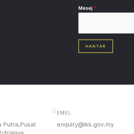
Mesej
*
HANTAR
EMEL
 Putra,Pusat
enquiry@ikk.gov.my
utrajaya,