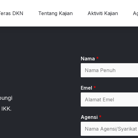
Teras DKN
Tentang Kajian
Aktiviti Kajian
Ag
Nama
*
Emel
*
bungi
 IKK.
Agensi
*