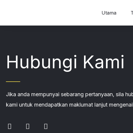
Skip
to
Utama
content
Hubungi Kami
Jika anda mempunyai sebarang pertanyaan, sila hu
kami untuk mendapatkan maklumat lanjut mengenai
T
F
L
w
a
i