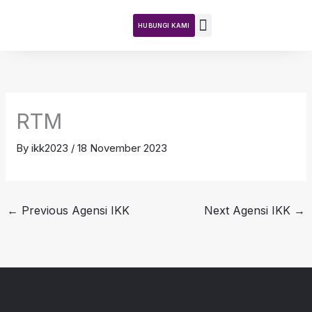
Skip
to
HUBUNGI KAMI
content
Teras DKN
Tentang Kajian
Aktiviti Kajian
RTM
By
ikk2023
/
18 November 2023
←
Previous Agensi IKK
Next Agensi IKK
→