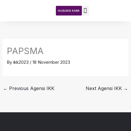
Skip
to
HUBUNGI KAMI
content
Teras DKN
Tentang Kajian
Aktiviti Kajian
PAPSMA
By
ikk2023
/
18 November 2023
←
Previous Agensi IKK
Next Agensi IKK
→