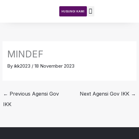
Skip
to
HUBUNGI KAMI
content
Teras DKN
Tentang Kajian
Aktiviti Kajian
MINDEF
By
ikk2023
/
18 November 2023
←
Previous Agensi Gov
Next Agensi Gov IKK
→
IKK