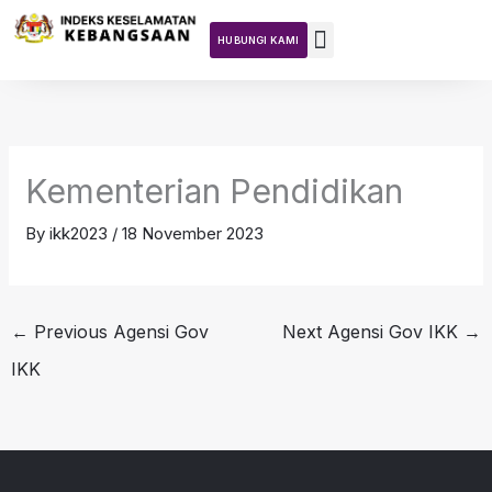
Skip
to
HUBUNGI KAMI
content
Teras DKN
Tentang Kajian
Aktiviti Kajian
Kementerian Pendidikan
By
ikk2023
/
18 November 2023
←
Previous Agensi Gov
Next Agensi Gov IKK
→
IKK