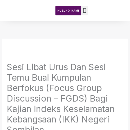
Skip
to
HUBUNGI KAMI
content
Teras DKN
Tentang Kajian
Aktiviti Kajian
Sesi Libat Urus Dan Sesi
Temu Bual Kumpulan
Berfokus (Focus Group
Discussion – FGDS) Bagi
Kajian Indeks Keselamatan
Kebangsaan (IKK) Negeri
Sembilan