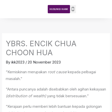
Skip
to
HUBUNGI KAMI
content
Teras DKN
Tentang Kajian
Aktiviti Kajian
YBRS. ENCIK CHUA
CHOON HUA
By
ikk2023
/
20 November 2023
“Kemiskinan merupakan
root cause
kepada pelbagai
masalah.”
“Antara puncanya adalah disebabkan oleh agihan kekayaan
(distribution of wealth)
yang tidak bersesuaian.”
“Kerajaan perlu memberi lebih bantuan kepada golongan